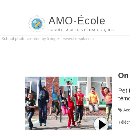
AMO-École
LA BOÎTE À OUTILS PÉDAGOGIQUES
School photo created by freepik - www.freepik.com
On 
Peti
témo
Accr
Téléch