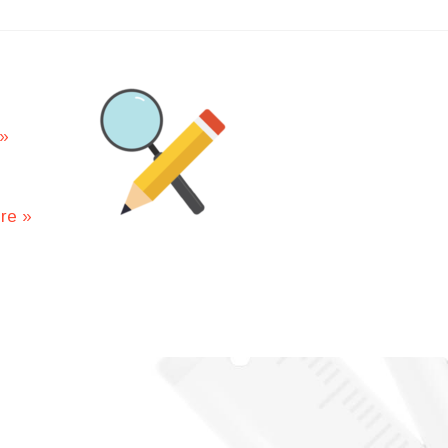
 »
ère »