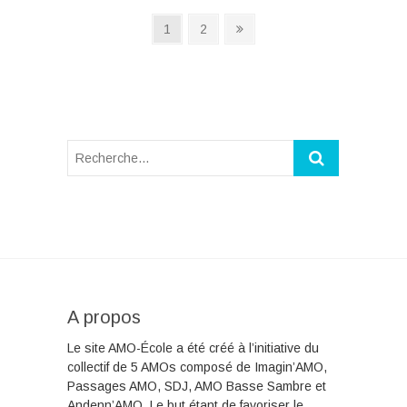
Navigation
Page
Page
Next
1
2
page
des
articles
A propos
Le site AMO-École a été créé à l’initiative du
collectif de 5 AMOs composé de Imagin’AMO,
Passages AMO, SDJ, AMO Basse Sambre et
Andenn’AMO. Le but étant de favoriser le