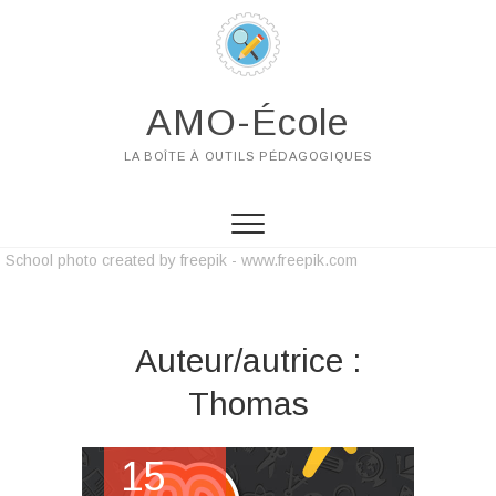
AMO-École
LA BOÎTE À OUTILS PÉDAGOGIQUES
School photo created by freepik - www.freepik.com
Auteur/autrice :
Thomas
15