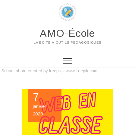
AMO-École
LA BOÎTE À OUTILS PÉDAGOGIQUES
School photo created by freepik - www.freepik.com
7
janvier
2020