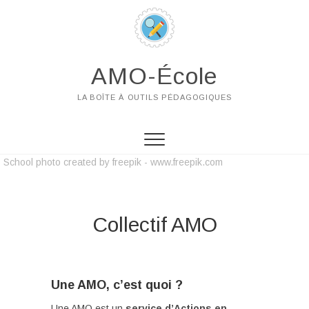
AMO-École
LA BOÎTE À OUTILS PÉDAGOGIQUES
School photo created by freepik - www.freepik.com
Collectif AMO
Une AMO, c’est quoi ?
Une AMO est un
service d’Actions en